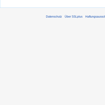
Datenschutz
Über SSLplus
Haftungsaussc