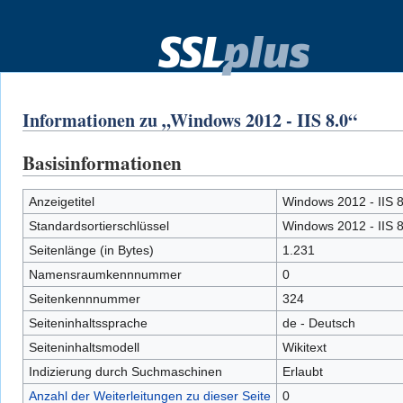
Informationen zu „Windows 2012 - IIS 8.0“
Basisinformationen
Zur
Zur
Navigation
Suche
springen
springen
Anzeigetitel
Windows 2012 - IIS 8
Standardsortierschlüssel
Windows 2012 - IIS 8
Seitenlänge (in Bytes)
1.231
Namensraumkennnummer
0
Seitenkennnummer
324
Seiteninhaltssprache
de - Deutsch
Seiteninhaltsmodell
Wikitext
Indizierung durch Suchmaschinen
Erlaubt
Anzahl der Weiterleitungen zu dieser Seite
0