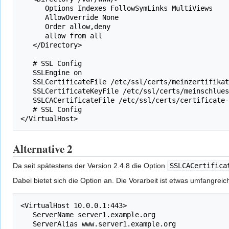
      Options Indexes FollowSymLinks MultiViews

      AllowOverride None

      Order allow,deny

      allow from all

   </Directory>

   # SSL Config

   SSLEngine on

   SSLCertificateFile /etc/ssl/certs/meinzertifikat.crt

   SSLCertificateKeyFile /etc/ssl/certs/meinschluessel.key

   SSLCACertificateFile /etc/ssl/certs/certificate-chain.crt

   # SSL Config

Alternative 2
Da seit spätestens der Version 2.4.8 die Option
SSLCACertifica
Dabei bietet sich die Option an. Die Vorarbeit ist etwas umfangreich
<VirtualHost 10.0.0.1:443>

   ServerName server1.example.org

   ServerAlias www.server1.example.org
