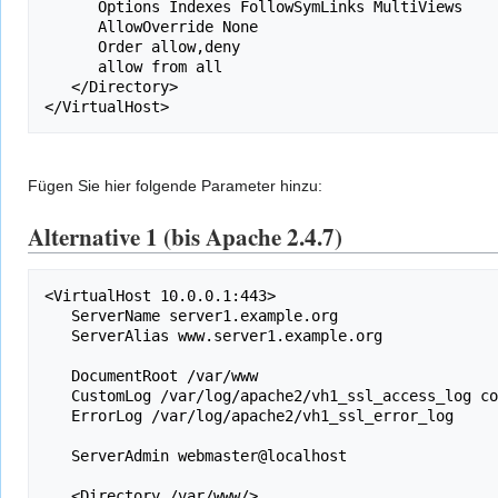
      Options Indexes FollowSymLinks MultiViews

      AllowOverride None

      Order allow,deny

      allow from all

   </Directory>

Fügen Sie hier folgende Parameter hinzu:
Alternative 1 (bis Apache 2.4.7)
<VirtualHost 10.0.0.1:443>

   ServerName server1.example.org

   ServerAlias www.server1.example.org

   DocumentRoot /var/www

   CustomLog /var/log/apache2/vh1_ssl_access_log combined

   ErrorLog /var/log/apache2/vh1_ssl_error_log 

   ServerAdmin webmaster@localhost

   <Directory /var/www/>
