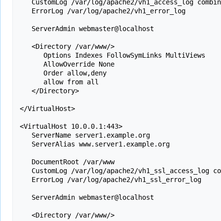
   CustomLog /var/log/apache2/vh1_access_log combined

   ErrorLog /var/log/apache2/vh1_error_log 

   ServerAdmin webmaster@localhost

   <Directory /var/www/>

      Options Indexes FollowSymLinks MultiViews

      AllowOverride None

      Order allow,deny

      allow from all

   </Directory>

</VirtualHost>

<VirtualHost 10.0.0.1:443>

   ServerName server1.example.org

   ServerAlias www.server1.example.org

   DocumentRoot /var/www

   CustomLog /var/log/apache2/vh1_ssl_access_log combined

   ErrorLog /var/log/apache2/vh1_ssl_error_log 

   ServerAdmin webmaster@localhost

   <Directory /var/www/>
