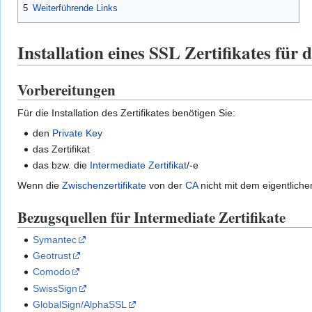
5
Weiterführende Links
Installation eines SSL Zertifikates für
Vorbereitungen
Für die Installation des Zertifikates benötigen Sie:
den
Private Key
das Zertifikat
das bzw. die
Intermediate Zertifikat
/-e
Wenn die
Zwischenzertifikate
von der
CA
nicht mit dem eigentlichen
Bezugsquellen für Intermediate Zertifikate
Symantec
Geotrust
Comodo
SwissSign
GlobalSign/AlphaSSL