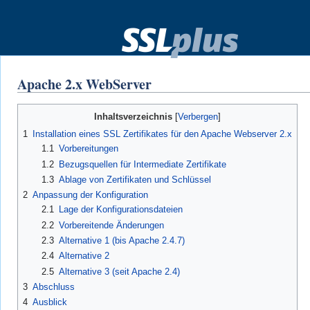
Apache 2.x WebServer
Zur
Zur
Inhaltsverzeichnis
Navigation
Suche
1
Installation eines SSL Zertifikates für den Apache Webserver 2.x
springen
springen
1.1
Vorbereitungen
1.2
Bezugsquellen für Intermediate Zertifikate
1.3
Ablage von Zertifikaten und Schlüssel
2
Anpassung der Konfiguration
2.1
Lage der Konfigurationsdateien
2.2
Vorbereitende Änderungen
2.3
Alternative 1 (bis Apache 2.4.7)
2.4
Alternative 2
2.5
Alternative 3 (seit Apache 2.4)
3
Abschluss
4
Ausblick