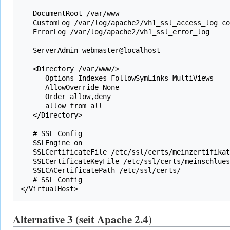
   DocumentRoot /var/www

   CustomLog /var/log/apache2/vh1_ssl_access_log combined

   ErrorLog /var/log/apache2/vh1_ssl_error_log 

   ServerAdmin webmaster@localhost

   <Directory /var/www/>

      Options Indexes FollowSymLinks MultiViews

      AllowOverride None

      Order allow,deny

      allow from all

   </Directory>

   # SSL Config

   SSLEngine on

   SSLCertificateFile /etc/ssl/certs/meinzertifikat.crt

   SSLCertificateKeyFile /etc/ssl/certs/meinschluessel.key

   SSLCACertificatePath /etc/ssl/certs/

   # SSL Config

Alternative 3 (seit Apache 2.4)