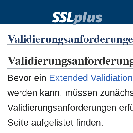
Validierungsanforderunge
Validierungsanforderung
Zur
Zur
Navigation
Suche
springen
springen
Bevor ein
Extended Validiatio
werden kann, müssen zunächst
Validierungsanforderungen erfü
Seite aufgelistet finden.