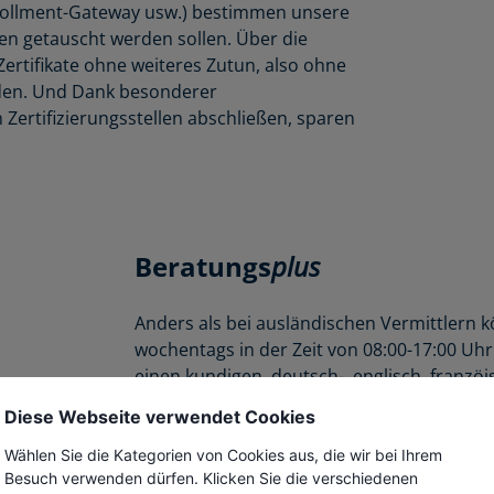
rollment-Gateway usw.) bestimmen unsere
en getauscht werden sollen. Über die
Zertifikate ohne weiteres Zutun, also ohne
erden. Und Dank besonderer
Zertifizierungsstellen abschließen, sparen
Beratungs
plus
Anders als bei ausländischen Vermittlern 
wochentags in der Zeit von 08:00-17:00 Uhr 
einen kundigen, deutsch-, englisch, franz
richten. Dabei genießen sie nicht nur den 
Diese Webseite verwendet Cookies
sondern erhalten auch Unterstützung im Um
Validierungsprozessen oder der Installation
Wählen Sie die Kategorien von Cookies aus, die wir bei Ihrem
Besuch verwenden dürfen. Klicken Sie die verschiedenen
fließt auch in unser im Markt einzigartiges 