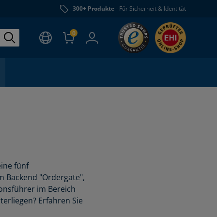
300+ Produkte
- Für Sicherheit & Identität
0
ine fünf
m Backend "Ordergate",
onsführer im Bereich
erliegen? Erfahren Sie