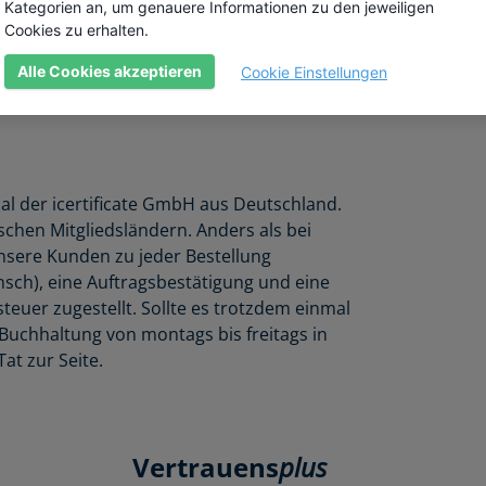
Kategorien an, um genauere Informationen zu den jeweiligen
überwachter Kriterien unseren Kunden stet
Cookies zu erhalten.
empfiehlt.
Alle Cookies akzeptieren
Cookie Einstellungen
nal der icertificate GmbH aus Deutschland.
chen Mitgliedsländern. Anders als bei
nsere Kunden zu jeder Bestellung
nsch), eine Auftragsbestätigung und eine
euer zugestellt. Sollte es trotzdem einmal
Buchhaltung von montags bis freitags in
at zur Seite.
Vertrauens
plus