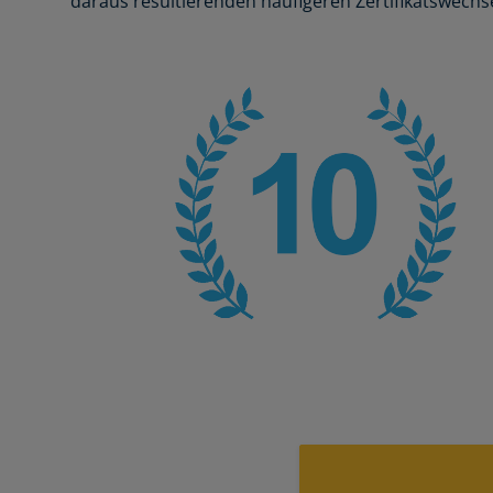
daraus resultierenden häufigeren Zertifikatswechse