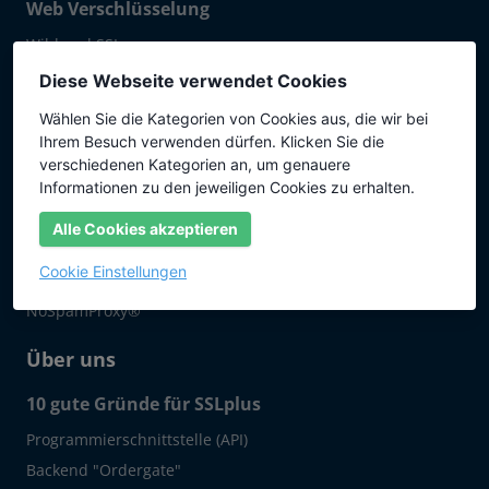
Web Verschlüsselung
Wildcard SSL
Multidomain (SAN)
Diese Webseite verwendet Cookies
Managed PKI
Wählen Sie die Kategorien von Cookies aus, die wir bei
Ihrem Besuch verwenden dürfen. Klicken Sie die
Dokumente & Software
verschiedenen Kategorien an, um genauere
E-Email-Zertifikate
Informationen zu den jeweiligen Cookies zu erhalten.
Email-Zertifikate
Alle Cookies akzeptieren
Exchange Server, IIS
Cookie Einstellungen
Internet Information Server
NoSpamProxy®
Über uns
10 gute Gründe für SSLplus
Programmierschnittstelle (API)
Backend "Ordergate"