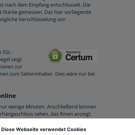
rst nach dem Empfang entschlüsselt. Die
t-Stärke gemessen. Das hier vorliegende
mögliche Verschlüsselung von
e SSL-
egel zeigt
tionen zur
onen zum Seiteninhaber. Dies wäre nur bei
online
t nur wenige Minuten. Anschließend können
rhängeschloss sehen, das Ihnen anzeigt,
schützt wird. Durch unsere rechtzeitig
n Ihre Webseiten ohne Unterbrechung
Diese Webseite verwendet Cookies