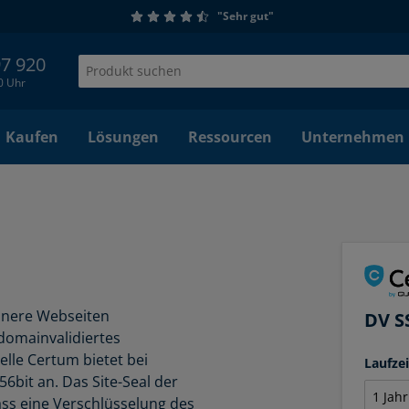
"Sehr gut"
97 920
00 Uhr
Kaufen
Lösungen
Ressourcen
Unternehmen
einere Webseiten
DV S
 domainvalidiertes
telle Certum bietet bei
Laufze
56bit an. Das Site-Seal der
ass eine Verschlüsselung des