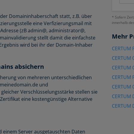
der Domaininhaberschaft statt, z.B. über
* Sofern Zert
zierungsstelle eine Verfizierungsmail mit
innerhalb de
l-Adresse (zB admin@, administrator@,
Mehr P
nvalidierung stellt damit die einfachste
Ergebnis wird bei ihr der Domain-Inhaber
CERTUM P
CERTUM O
ains absichern
CERTUM O
CERTUM P
icherung von mehreren unterschiedlichen
w.meinedomain.de und
CERTUM 
 gleicher Verschlüsselungsstärke stellen sie
CERTUM D
rtifikat eine kostengünstige Alternative
CERTUM D
nd einem Server ausgetauschten Daten