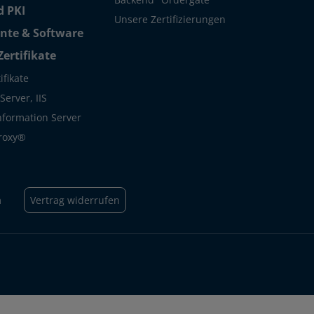
 PKI
Unsere Zertifizierungen
te & Software
Zertifikate
ifikate
erver, IIS
Information Server
roxy®
m
Vertrag widerrufen