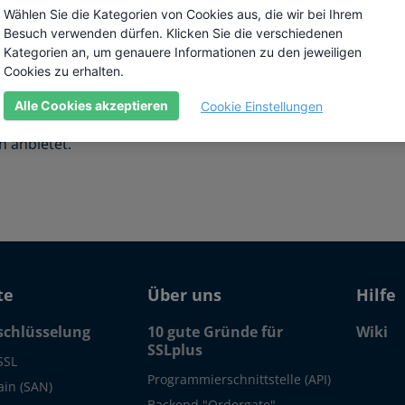
Wählen Sie die Kategorien von Cookies aus, die wir bei Ihrem
Besuch verwenden dürfen. Klicken Sie die verschiedenen
Kategorien an, um genauere Informationen zu den jeweiligen
Cookies zu erhalten.
ber 1998 als Abteilung der Unizeto
it Bezug zur elektronischen Signatur
Alle Cookies akzeptieren
Cookie Einstellungen
n und größten öffentlichen CAs in Polen, die
n anbietet.
te
Über uns
Hilfe
schlüsselung
10 gute Gründe für
Wiki
SSLplus
SSL
Programmierschnittstelle (API)
in (SAN)
Backend "Ordergate"