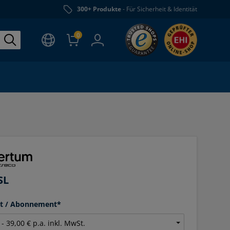
300+ Produkte
- Für Sicherheit & Identität
0
SL
it / Abonnement*