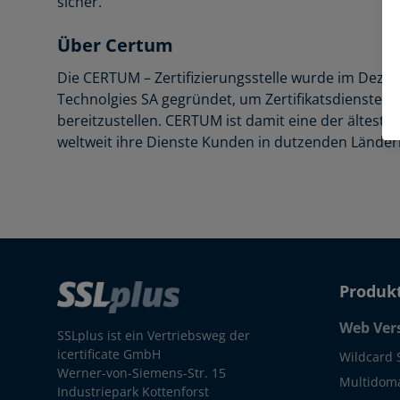
sicher.
Über Certum
Die CERTUM – Zertifizierungsstelle wurde im Dezem
Technolgies SA gegründet, um Zertifikatsdienste m
bereitzustellen. CERTUM ist damit eine der älteste
weltweit ihre Dienste Kunden in dutzenden Länder
Produk
Web Ver
SSLplus ist ein Vertriebsweg der
icertificate GmbH
Wildcard 
Werner-von-Siemens-Str. 15
Multidoma
Industriepark Kottenforst