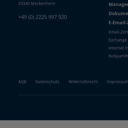
53340 Meckenheim
Managed
Dokumen
+49 (0) 2225 997 920
E-Email-
Email-Zert
Exchange S
Internet 
NoSpamP
AGB
Datenschutz
Widerrufsrecht
Impressu