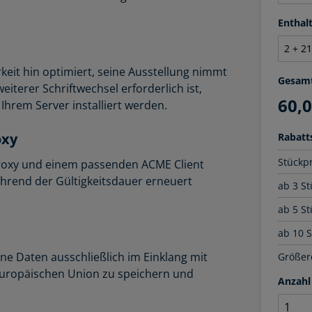
Entha
rkeit hin optimiert, seine Ausstellung nimmt
Gesam
iterer Schriftwechsel erforderlich ist,
60,
hrem Server installiert werden.
oxy
Rabatts
Stückp
Proxy und einem passenden ACME Client
hrend der Gültigkeitsdauer erneuert
ab 3 St
ab 5 St
ab 10 
ne Daten ausschließlich im Einklang mit
Größere
uropäischen Union zu speichern und
Anzahl