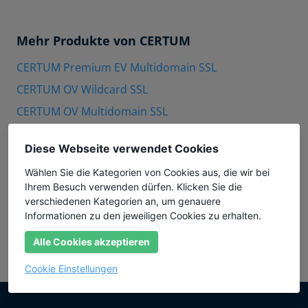
Mehr Produkte von CERTUM
CERTUM Premium EV Multidomain SSL
CERTUM OV Wildcard SSL
CERTUM OV Multidomain SSL
CERTUM Premium EV SSL
Diese Webseite verwendet Cookies
CERTUM OV SSL
Wählen Sie die Kategorien von Cookies aus, die wir bei
CERTUM DV Wildcard SSL
Ihrem Besuch verwenden dürfen. Klicken Sie die
CERTUM DV Multidomain SSL
verschiedenen Kategorien an, um genauere
Informationen zu den jeweiligen Cookies zu erhalten.
CERTUM DV SSL
Alle Cookies akzeptieren
Cookie Einstellungen