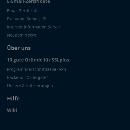
E-Email-Zertifikate
Email-Zertifikate
Exchange Server, IIS
Internet Information Server
NoSpamProxy®
Über uns
10 gute Gründe für SSLplus
Programmierschnittstelle (API)
Backend "Ordergate"
Unsere Zertifizierungen
Hilfe
Wiki
Click to open certificate verif