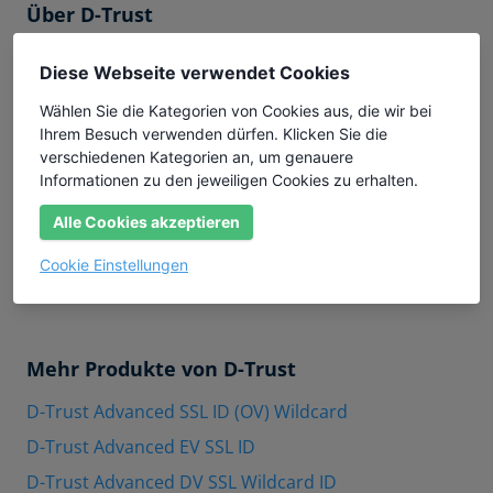
Über D-Trust
Die D-TRUST GmbH mit Sitz in Berlin ist bereits seit
Diese Webseite verwendet Cookies
2016 als qualifizierter Vertrauensdiensteanbieter
gemäß der europäischen eIDAS-Verordnung bei der
Wählen Sie die Kategorien von Cookies aus, die wir bei
Bundesnetzagentur gelistet. Das aus der
Ihrem Besuch verwenden dürfen. Klicken Sie die
Bundesdruckerei hervorgegangene Unternehmen
verschiedenen Kategorien an, um genauere
Informationen zu den jeweiligen Cookies zu erhalten.
stellt qualifizierte digitale Zertifikate für
elektronische Signaturen, Siegel und die qualifizierte
Alle Cookies akzeptieren
Fernsignatur aus, zudem bietet es weitere PKI-
Produkte und Dienstleistungen wie den
Cookie Einstellungen
AusweisIDent Service an.
Mehr Produkte von D-Trust
D-Trust Advanced SSL ID (OV) Wildcard
D-Trust Advanced EV SSL ID
D-Trust Advanced DV SSL Wildcard ID