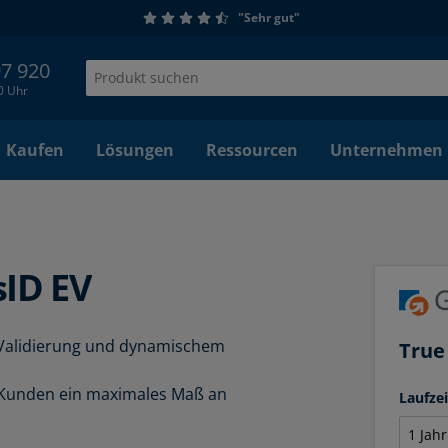
"Sehr gut"
97 920
00 Uhr
Kaufen
Lösungen
Ressourcen
Unternehmen
sID EV
r Validierung und dynamischem
True
en Kunden ein maximales Maß an
Laufze