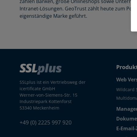
zählen Banken, große Onlineshops sowie Unter
Intranet-Lösungen. GeoTrust zählt heute zum Portfo
eigenständige Marke geführt.
Produk
Web Ver
SSLplus ist ein Vertriebsweg der
icertificate GmbH
Wildcard 
Werner-von-Siemens-Str. 15
Multidoma
Industriepark Kottenforst
53340 Meckenheim
Managed
Dokumen
+49 (0) 2225 997 920
E-Email-