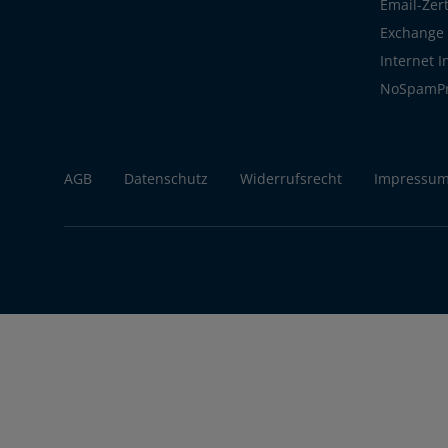
Email-Zert
Exchange S
Internet 
NoSpamP
AGB
Datenschutz
Widerrufsrecht
Impressu