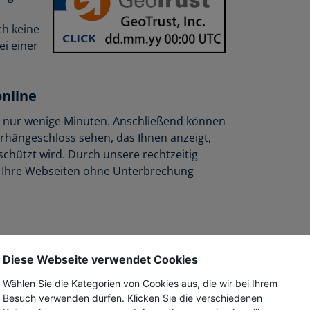
ch keine
ei einer
online
ert nur wenige Minuten. Anschließend können
rhängeschloss sehen, das Ihnen anzeigt,
schützt wird. Durch unsere rechtzeitig
n Ihre Webseiten ohne Unterbrechung
Marken für hochwertige SSL
Diese Webseite verwendet Cookies
für e-business Sicherheit und Vertrauen
n GeoTrust SSL Zertifikate, um ihre
Wählen Sie die Kategorien von Cookies aus, die wir bei Ihrem
rschlüsselte Netzwerke abzuwickeln. Hierzu
Besuch verwenden dürfen. Klicken Sie die verschiedenen