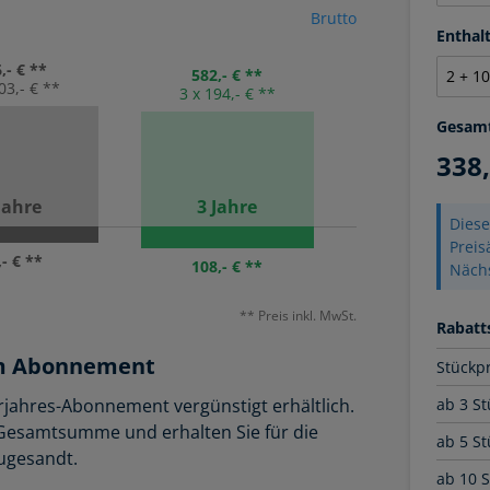
Brutto
Entha
,- € **
582,- € **
03,- € **
3 x 194,- € **
Gesam
338
Jahre
3 Jahre
Diese
Prei
,- € **
108,- € **
Näch
** Preis inkl. MwSt.
Rabatts
 im Abonnement
Stückp
ab 3 St
ehrjahres-Abonnement vergünstigt erhältlich.
e Gesamtsumme und erhalten Sie für die
ab 5 St
zugesandt.
ab 10 