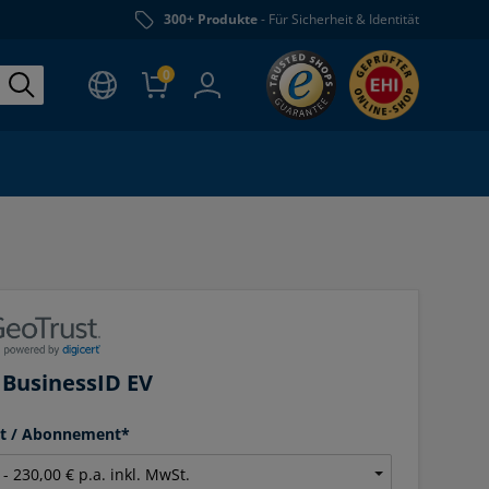
300+ Produkte
- Für Sicherheit & Identität
0
 BusinessID EV
it / Abonnement*