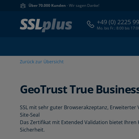
Über 70.000 Kunden
- Wir sagen Danke!
+49 (0) 2225 9
Mo. bis Fr.: 8:00 bis 17:
Zurück zur Übersicht
GeoTrust
True Busines
SSL mit sehr guter Browserakzeptanz, Erweiterte
Site-Seal
Das Zertifikat mit Extended Validation bietet Ihr
Sicherheit.