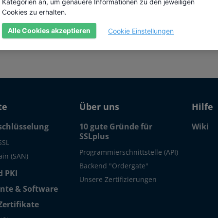
nehmen mit Exchange-Umgebungen und
Kategorien an, um genauere Informationen zu den jeweiligen
Cookies zu erhalten.
lio von Digicert und wird dort als
Alle Cookies akzeptieren
Cookie Einstellungen
te
Über uns
Hilfe
schlüsselung
10 gute Gründe für
Wiki
SSLplus
SSL
Programmierschnittstelle (API)
in (SAN)
Backend "Ordergate"
 PKI
Unsere Zertifizierungen
te & Software
Zertifikate