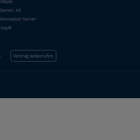
ifikate
erver, IIS
Information Server
roxy®
m
Vertrag widerrufen