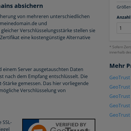
ains absichern
Größere
icherung von mehreren unterschiedlichen
Anzahl
w.meinedomain.de und
 gleicher Verschlüsselungsstärke stellen sie
rtifikat eine kostengünstige Alternative
* Sofern Zert
innerhalb de
Mehr P
nd einem Server ausgetauschten Daten
rst nach dem Empfang entschlüsselt. Die
GeoTrust 
t-Stärke gemessen. Das hier vorliegende
GeoTrust
stmögliche Verschlüsselung von
GeoTrust
GeoTrust
GeoTrust
e SSL-
iegel