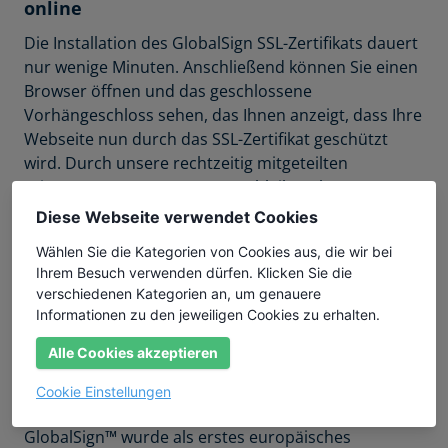
online
Die Installation des GlobalSign SSL-Zertifikats dauert
nur wenige Minuten. Anschließend können Sie einen
Browser öffnen und das geschlossene
Vorhängeschloss sehen, das Ihnen anzeigt, dass Ihre
Webseite nun durch das SSL-Zertifikat geschützt
wird. Durch unsere rechtzeitig mitgeteilten
Erinnerungen zur Erneuerung bleiben Ihre
Webseiten ohne Unterbrechung sicher.
Diese Webseite verwendet Cookies
Wählen Sie die Kategorien von Cookies aus, die wir bei
Über Globalsign
Ihrem Besuch verwenden dürfen. Klicken Sie die
GlobalSign™ mit Verwaltungssitz im belgischen
verschiedenen Kategorien an, um genauere
Informationen zu den jeweiligen Cookies zu erhalten.
Leuven ist ein langjährig etablierter
Zertifizierungsdiensteanbieter (CA) und stellt
Alle Cookies akzeptieren
hochwertige digitale SSL-Zertifikate, SMIME-
Zertifikate und PKI-Lösungen für Firmen,
Cookie Einstellungen
Organisationen und Privatpersonen aus.
GlobalSign™ wurde als erstes europäisches