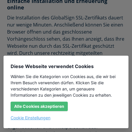
Einfache Installation und Erneuerung
online
Die Installation des GlobalSign SSL-Zertifikats dauert
nur wenige Minuten. Anschließend können Sie einen
Browser öffnen und das geschlossene
Vorhängeschloss sehen, das Ihnen anzeigt, dass Ihre
Webseite nun durch das SSL-Zertifikat geschützt
wird. Durch unsere rechtzeitig mitgeteilten
Erinnerungen zur Erneuerung bleiben Ihre
Diese Webseite verwendet Cookies
Webseiten ohne Unterbrechung sicher.
Wählen Sie die Kategorien von Cookies aus, die wir bei
Über Globalsign
Ihrem Besuch verwenden dürfen. Klicken Sie die
verschiedenen Kategorien an, um genauere
GlobalSign™ mit Verwaltungssitz im belgischen
Informationen zu den jeweiligen Cookies zu erhalten.
Leuven ist ein langjährig etablierter
Zertifizierungsdiensteanbieter (CA) und stellt
Alle Cookies akzeptieren
hochwertige digitale SSL-Zertifikate, SMIME-
Cookie Einstellungen
Zertifikate und PKI-Lösungen für Firmen,
Organisationen und Privatpersonen aus.