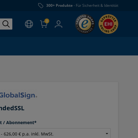
300+ Produkte
- Für Sicherheit & Identität
0
ndedSSL
it / Abonnement*