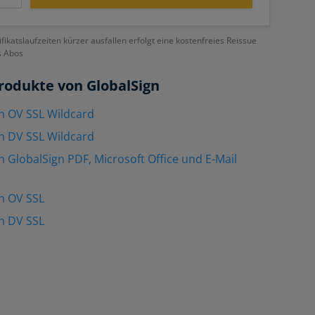
ifikatslaufzeiten kürzer ausfallen erfolgt eine kostenfreies Reissue
s Abos
rodukte von GlobalSign
n OV SSL Wildcard
n DV SSL Wildcard
n GlobalSign PDF, Microsoft Office und E-Mail
n OV SSL
n DV SSL