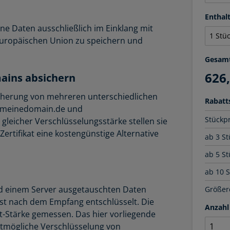
Entha
ne Daten ausschließlich im Einklang mit
uropäischen Union zu speichern und
Gesam
626
ains absichern
icherung von mehreren unterschiedlichen
Rabatts
w.meinedomain.de und
Stückp
 gleicher Verschlüsselungsstärke stellen sie
rtifikat eine kostengünstige Alternative
ab 3 St
ab 5 St
ab 10 
nd einem Server ausgetauschten Daten
Größere
rst nach dem Empfang entschlüsselt. Die
Anzahl
t-Stärke gemessen. Das hier vorliegende
estmögliche Verschlüsselung von