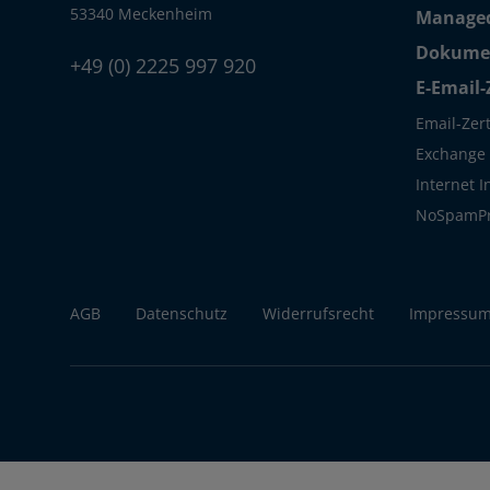
53340 Meckenheim
Managed
Dokumen
+49 (0) 2225 997 920
E-Email-
Email-Zert
Exchange S
Internet 
NoSpamP
AGB
Datenschutz
Widerrufsrecht
Impressu