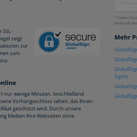
* Sofern Zert
innerhalb de
e SSL-
Mehr P
egel zeigt
mationen zur
GlobalSig
ionen zum
GlobalSig
ens-
GlobalSig
Signin
online
GlobalSig
uert nur wenige Minuten. Anschließend
GlobalSig
ssene Vorhängeschloss sehen, das Ihnen
ifikat geschützt wird. Durch unsere
rung bleiben Ihre Webseiten ohne