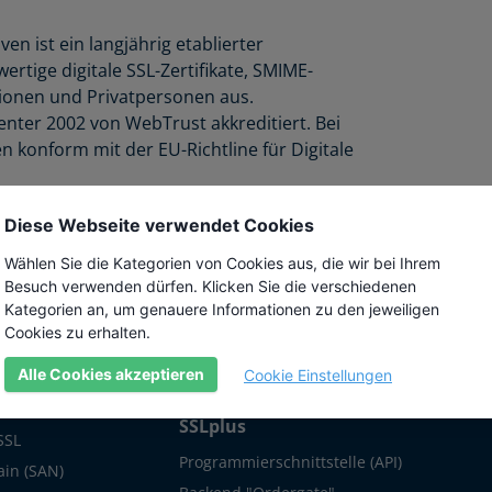
n ist ein langjährig etablierter
ertige digitale SSL-Zertifikate, SMIME-
tionen und Privatpersonen aus.
nter 2002 von WebTrust akkreditiert. Bei
n konform mit der EU-Richtline für Digitale
Diese Webseite verwendet Cookies
Wählen Sie die Kategorien von Cookies aus, die wir bei Ihrem
Besuch verwenden dürfen. Klicken Sie die verschiedenen
Kategorien an, um genauere Informationen zu den jeweiligen
Cookies zu erhalten.
te
Über uns
Hilfe
Alle Cookies akzeptieren
Cookie Einstellungen
schlüsselung
10 gute Gründe für
Wiki
SSLplus
SSL
Programmierschnittstelle (API)
in (SAN)