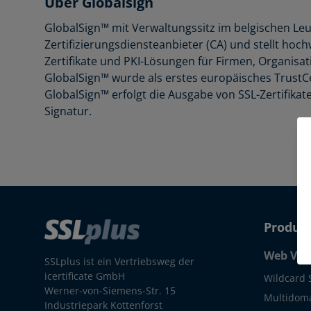
Über Globalsign
GlobalSign™ mit Verwaltungssitz im belgischen Leuve
Zertifizierungsdiensteanbieter (CA) und stellt hochw
Zertifikate und PKI-Lösungen für Firmen, Organisa
GlobalSign™ wurde als erstes europäisches TrustCe
GlobalSign™ erfolgt die Ausgabe von SSL-Zertifikate
Signatur.
Produk
Web Ver
SSLplus ist ein Vertriebsweg der
icertificate GmbH
Wildcard 
Werner-von-Siemens-Str. 15
Multidoma
Industriepark Kottenforst