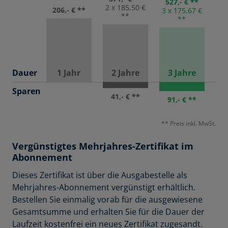
527,- € **
2 x 185,50 €
206,- € **
3 x 175,67 €
**
**
Dauer
1 Jahr
2 Jahre
3 Jahre
Sparen
41,- € **
91,- € **
** Preis inkl. MwSt.
Vergünstigtes Mehrjahres-Zertifikat im
Abonnement
Dieses Zertifikat ist über die Ausgabestelle als
Mehrjahres-Abonnement vergünstigt erhältlich.
Bestellen Sie einmalig vorab für die ausgewiesene
Gesamtsumme und erhalten Sie für die Dauer der
Laufzeit kostenfrei ein neues Zertifikat zugesandt.