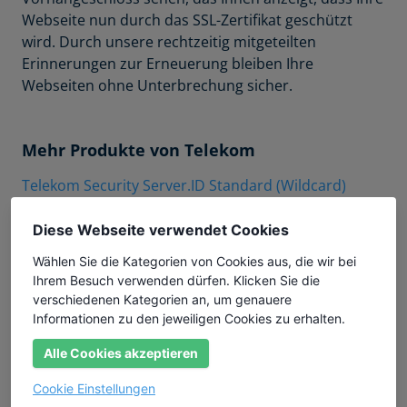
Webseite nun durch das SSL-Zertifikat geschützt
wird. Durch unsere rechtzeitig mitgeteilten
Erinnerungen zur Erneuerung bleiben Ihre
Webseiten ohne Unterbrechung sicher.
Mehr Produkte von Telekom
Telekom Security Server.ID Standard (Wildcard)
Telekom Security Server.ID Multidomain
Diese Webseite verwendet Cookies
Telekom Security Server.ID Multidomain
Wählen Sie die Kategorien von Cookies aus, die wir bei
Telekom Security ID DV Wildcard
Ihrem Besuch verwenden dürfen. Klicken Sie die
Telekom Security ID DV Multidomain Flex
verschiedenen Kategorien an, um genauere
Informationen zu den jeweiligen Cookies zu erhalten.
Telekom Security ID DV Multidomain
Alle Cookies akzeptieren
Telekom Security ID DV
Cookie Einstellungen