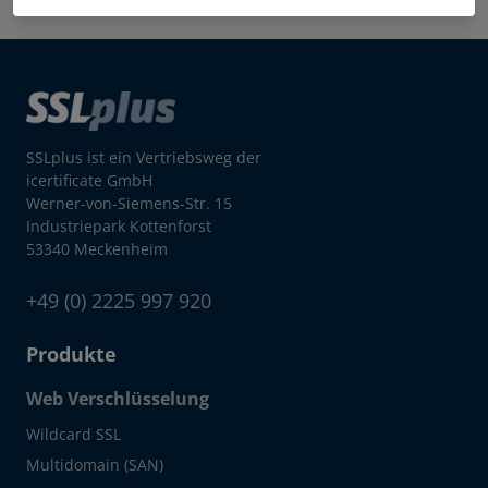
SSLplus ist ein Vertriebsweg der
icertificate GmbH
Werner-von-Siemens-Str. 15
Industriepark Kottenforst
53340 Meckenheim
+49 (0) 2225 997 920
Produkte
Web Verschlüsselung
Wildcard SSL
Multidomain (SAN)