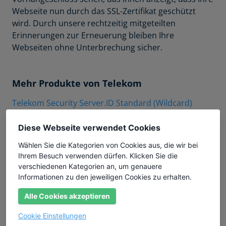
Webseite nun durch das SSL-Zertifikat geschützt
wird. Durch unsere rechtzeitig mitgeteilten
Erinnerungen zur Erneuerung bleiben Ihre
Webseiten ohne Unterbrechung sicher.
Mehr Produkte von Telekom
Telekom Security Server.ID Standard (Wildcard)
Telekom Security Server.ID Multidomain
Diese Webseite verwendet Cookies
Telekom Security Server.ID Multidomain
Wählen Sie die Kategorien von Cookies aus, die wir bei
Telekom Security ID DV Wildcard
Ihrem Besuch verwenden dürfen. Klicken Sie die
Telekom Security ID DV Multidomain Flex
verschiedenen Kategorien an, um genauere
Informationen zu den jeweiligen Cookies zu erhalten.
Telekom Security ID DV Multidomain
Alle Cookies akzeptieren
Telekom Security ID DV
Cookie Einstellungen