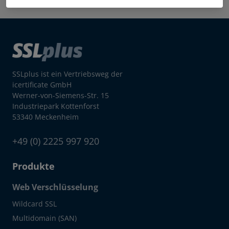
SSLplus ist ein Vertriebsweg der
icertificate GmbH
Werner-von-Siemens-Str. 15
Industriepark Kottenforst
53340 Meckenheim
+49 (0) 2225 997 920
Produkte
Web Verschlüsselung
Wildcard SSL
Multidomain (SAN)