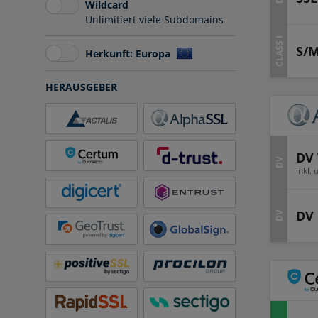
Wildcard
Unlimitiert viele Subdomains
CLASS I
S/M
Herkunft: Europa
HERAUSGEBER
DV 
DV
inkl.
DV
DV