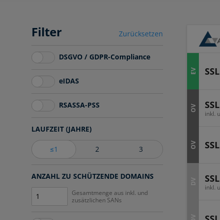
Filter
Zurücksetzen
DSGVO / GDPR-Compliance
SSL
EV
eIDAS
SSL
RSASSA-PSS
OV
inkl.
LAUFZEIT (JAHRE)
SSL
OV
≤1
2
3
ANZAHL ZU SCHÜTZENDE DOMAINS
SSL
DV
inkl.
Gesamtmenge aus inkl. und
zusätzlichen SANs
SSL
DV