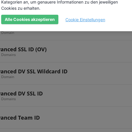
Kategorien an, um genauere Informationen zu den jeweiligen
anced EV SSL ID
Cookies zu erhalten.
 5 Domains
Alle Cookies akzeptieren
Cookie Einstellungen
anced SSL ID (OV) Wildcard
 1 Domain
anced SSL ID (OV)
 5 Domains
anced DV SSL Wildcard ID
 1 Domain
anced DV SSL ID
 5 Domains
vanced Team ID