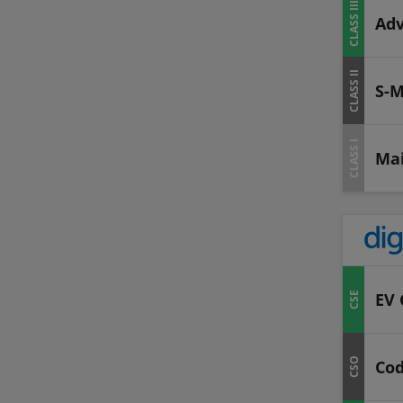
CLASS III
Adv
CLASS II
S-M
CLASS I
Mai
EV 
CSE
CSO
Cod