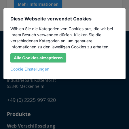
Mehr Informationen
Diese Webseite verwendet Cookies
Wählen Sie die Kategorien von Cookies aus, die wir bei
Ihrem Besuch verwenden dürfen. Klicken Sie die
verschiedenen Kategorien an, um genauere
Informationen zu den jeweiligen Cookies zu erhalten.
Alle Cookies akzeptieren
SSLplus ist ein Vertriebsweg der
icertificate GmbH
Cookie Einstellungen
Werner-von-Siemens-Str. 15
Industriepark Kottenforst
53340 Meckenheim
+49 (0) 2225 997 920
Produkte
Web Verschlüsselung