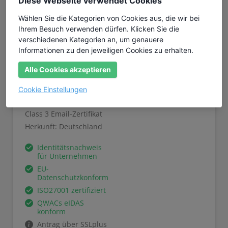
Diese Webseite verwendet Cookies
Details
Wählen Sie die Kategorien von Cookies aus, die wir bei
Ihrem Besuch verwenden dürfen. Klicken Sie die
Details anzeigen
verschiedenen Kategorien an, um genauere
Informationen zu den jeweiligen Cookies zu erhalten.
Alle Cookies akzeptieren
Cookie Einstellungen
Advanced Team ID
Class 3 Email-Zertifikat
Herkunft: Deutschland
Identitätsnachweis
für Unternehmen
EU-
Datenschutzkonform
ISO27001 zertifiziert
QWACs eIDAS
konform
Antrag über SSLplus