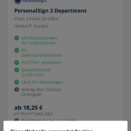
PersonalSign 2 Department
Class 3 Email-Zertifikat
Herkunft: Europa
Identitätsnachweis
für Unternehmen
EU-
Datenschutzkonform
ISO27001 zertifiziert
Garantieschutz
(2.500 USD)
ideal für Abteilungen
Antrag über SSLplus
Ordergate
ab 18,25 €
pro Monat*
(mehr Info)
Preisfixierung bis zu 2 Jahre